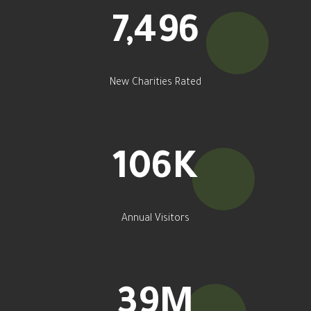
9,128
New Charities Rated
131
K
Annual Visitors
49
M