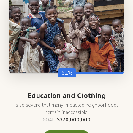
52%
Education and Clothing
Is so severe that many impacted neighborhoods
remain inaccessible
GOAL:
$270,000,000